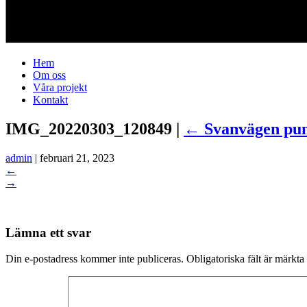
Hem
Om oss
Våra projekt
Kontakt
IMG_20220303_120849
|
←
Svanvägen pu
admin
|
februari 21, 2023
←
→
Lämna ett svar
Din e-postadress kommer inte publiceras.
Obligatoriska fält är märkta