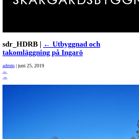
sdr_HDRB
|
←
Utbyggnad och
takomläggning på Ingarö
admin
|
juni 25, 2019
←
→