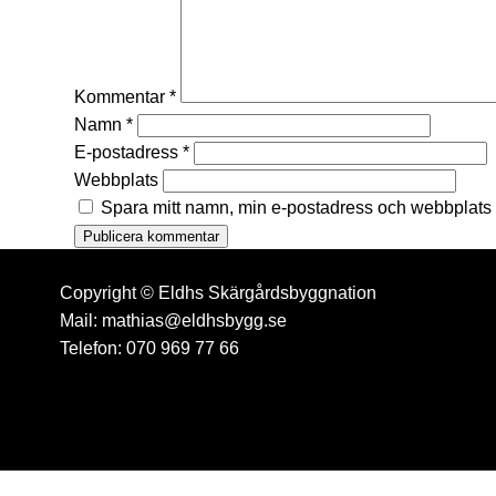
Kommentar
*
Namn
*
E-postadress
*
Webbplats
Spara mitt namn, min e-postadress och webbplats i
Copyright © Eldhs Skärgårdsbyggnation
Mail: mathias@eldhsbygg.se
Telefon: 070 969 77 66