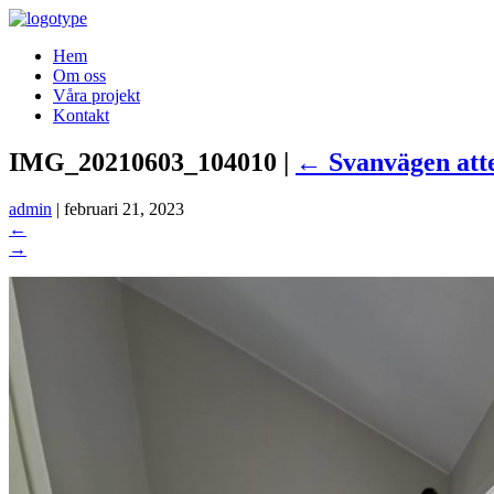
Hem
Om oss
Våra projekt
Kontakt
IMG_20210603_104010
|
←
Svanvägen atte
admin
|
februari 21, 2023
←
→