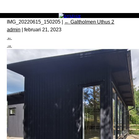
IMG_20220615_150205
|
←
Galtholmen Uthus 2
admin
|
februari 21, 2023
←
→