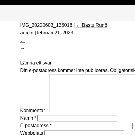
IMG_20220603_135018
|
←
Bastu Runö
admin
|
februari 21, 2023
←
→
Lämna ett svar
Din e-postadress kommer inte publiceras.
Obligatorisk
Kommentar
*
Namn
*
E-postadress
*
Webbplats